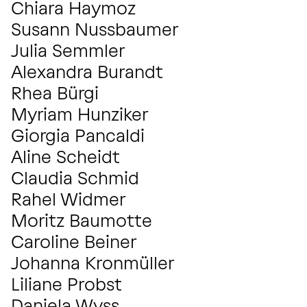
Chiara Haymoz
VIOLINE
Susann Nussbaumer
VIOLINE
Julia Semmler
VIOLINE
Alexandra Burandt
VIOLINE
Rhea Bürgi
VIOLINE
Myriam Hunziker
VIOLINE
Giorgia Pancaldi
VIOLINE
Aline Scheidt
VIOLINE
Claudia Schmid
VIOLINE
Rahel Widmer
VIOLINE
Moritz Baumotte
VIOLA
VIOLINE
Caroline Beiner
VIOLA
Johanna Kronmüller
VIOLA
Liliane Probst
VIOLA
Daniela Wyss
VIOLA