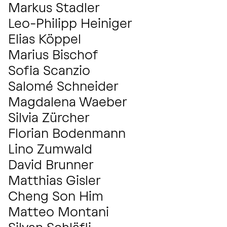
Markus Stadler
POSAUNE
Leo-Philipp Heiniger
VIOLINE
Elias Köppel
VIOLINE
Marius Bischof
VIOLINE
Sofia Scanzio
VIOLINE
Salomé Schneider
VIOLINE
Magdalena Waeber
VIOLA
Silvia Zürcher
CELLO
Florian Bodenmann
KONTRABASS
Lino Zumwald
KONTRABASS
David Brunner
KONTRAFAGOTT
FAGOTT
Matthias Gisler
FAGOTT
Cheng Son Him
KONTRAFAGOTT
FAGOTT
Matteo Montani
HORN
HORN