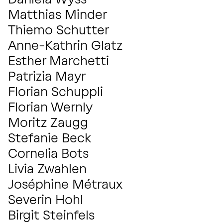
Matthias Minder
CELLO
Thiemo Schutter
CELLO
Anne-Kathrin Glatz
CELLO
Esther Marchetti
CELLO
Patrizia Mayr
CELLO
Florian Schuppli
CELLO
Florian Wernly
CELLO
Moritz Zaugg
CELLO
TRIANGEL
Stefanie Beck
FLÖTE
Cornelia Bots
OBOE
Livia Zwahlen
OBOE
ENGLISCHHORN
Joséphine Métraux
KLARINETTE
Severin Hohl
KLARINETTE
Birgit Steinfels
TROMPETE