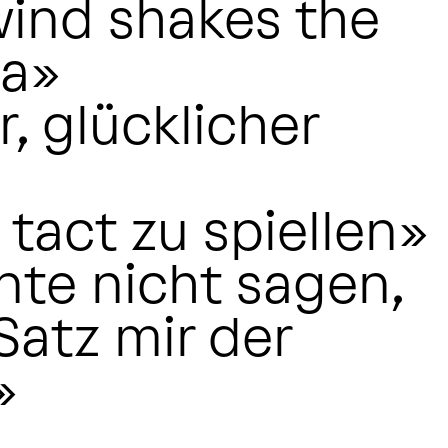
wind shakes the
ea»
, glücklicher
 tact zu spiellen»
nte nicht sagen,
Satz mir der
»