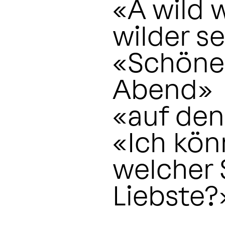
«A wild 
wilder s
«Schöner
Abend»
«auf den
«Ich kön
welcher 
Liebste?